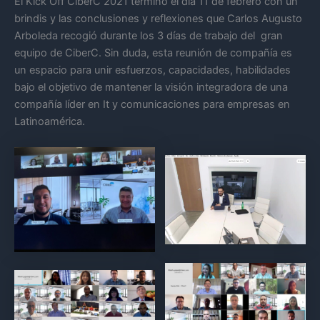
El Kick Off CiberC 2021 terminó el día 11 de febrero con un
brindis y las conclusiones y reflexiones que Carlos Augusto
Arboleda recogió durante los 3 días de trabajo del gran
equipo de CiberC. Sin duda, esta reunión de compañía es
un espacio para unir esfuerzos, capacidades, habilidades
bajo el objetivo de mantener la visión integradora de una
compañía líder en It y comunicaciones para empresas en
Latinoamérica.