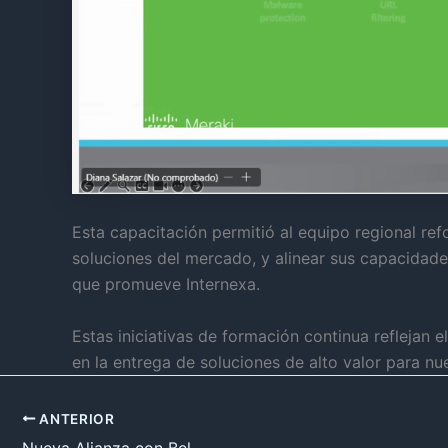
Esta capacitación permitió al equipo regional re
soluciones del mercado, y alinear sus capacidades
que promueve Internexa.
Estas iniciativas de formación continua reflejan 
en la entrega de soluciones de alto valor para nue
ANTERIOR
Nueva Alianza con Bel