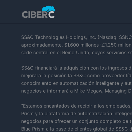
Ir
al
contenido
SS&C Technologies Holdings, Inc. (Nasdaq: SSNC) 
aproximadamente, $1.600 millones (£1.250 millone
sede central en el Reino Unido, cuyos servicios
SS&C financiará la adquisición con los ingresos d
mejorará la posición la SS&C como proveedor líder
conocimiento en automatización inteligente y au
negocios e informará a Mike Megaw, Managing Di
“Estamos encantados de recibir a los empleados,
Prism y la plataforma de automatización intelig
negocios para ofrecer un conjunto completo de t
Blue Prism a la base de clientes global de SS&C 