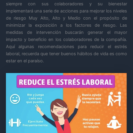
siempre con sus colaboradores y su bienestar
implementará una serie de acciones para mejorar los niveles
de riesgo Muy Alto, Alto y Medio con el propósito de
minimizar la exposición a los factores de riesgo. Las
medidas de intervención buscarán generar el mayor
impacto y beneficio en los colaboradores de la compañía.
Aquí algunas recomendaciones para reducir el estrés
laboral, recuerda que tener buenos hábitos de vida es como
estar en el paraíso.