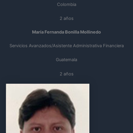
Colombia
2 años
María Fernanda Bonilla Mollinedo
Servicios Avanzados/Asistente Administrativa Financiera
Guatemala
2 años