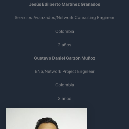
Jesús Edilberto Martínez Granados
Servicios Avanzados/Network Consulting Engineer
Colombia
2 años
Gustavo Daniel Garzón Muñoz
BNS/Network Project Engineer
Colombia
2 años