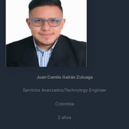
Juan Camilo Gaitán Zuluaga
Servicios Avanzados/Technology Engineer
Colombia
2 años