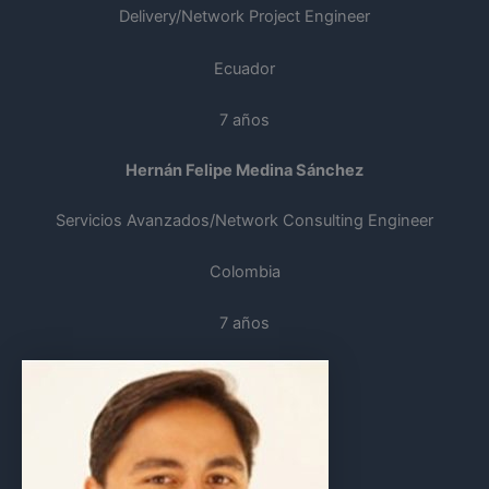
Delivery/Network Project Engineer
Ecuador
7 años
Hernán Felipe Medina Sánchez
Servicios Avanzados/Network Consulting Engineer
Colombia
7 años