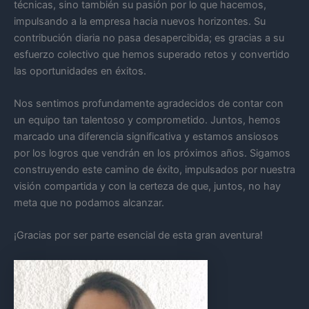
técnicas, sino también su pasión por lo que hacemos,
impulsando a la empresa hacia nuevos horizontes. Su
contribución diaria no pasa desapercibida; es gracias a su
esfuerzo colectivo que hemos superado retos y convertido
las oportunidades en éxitos.
Nos sentimos profundamente agradecidos de contar con
un equipo tan talentoso y comprometido. Juntos, hemos
marcado una diferencia significativa y estamos ansiosos
por los logros que vendrán en los próximos años. Sigamos
construyendo este camino de éxito, impulsados por nuestra
visión compartida y con la certeza de que, juntos, no hay
meta que no podamos alcanzar.
¡Gracias por ser parte esencial de esta gran aventura!