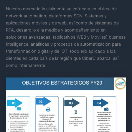
Nuestro mercado inicialmente se enfocará en el área de
network automation, plataformas SDN, Sistemas y
aplicaciones móviles y de web, así como de sistemas de
RPA, desarrollo a la medida y acompañamiento en
soluciones avanzadas, (aplicativos WEB y Moviles) busness
intelligence, analíticas y procesos de automatización para
transformación digital y de IOT, todo ello aplicado a los
clientes en cada país de la región que CiberC abarca, así
como internamente