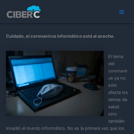
Ir
Main
al
Men
contenido
Cuidado, el coronavirus informático está al acecho.
El tema
del
coronavir
us ya no
sólo
afecta los
temas de
salud
sino
también
invadió el mundo informático. No es la primera vez que los